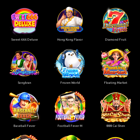
Sweet 666 Deluxe
Hong Kong Flavor
Diamond Fruit
Songkran
Frozen World
Floating Market
Baseball Fever
Football Fever M
888 Cai Shen