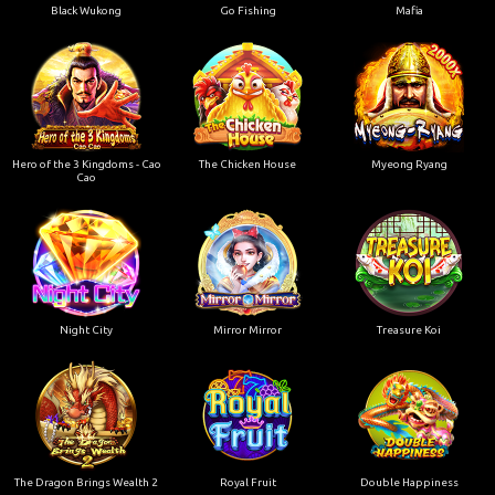
Black Wukong
Go Fishing
Mafia
Hero of the 3 Kingdoms - Cao
The Chicken House
Myeong Ryang
Cao
Night City
Mirror Mirror
Treasure Koi
The Dragon Brings Wealth 2
Royal Fruit
Double Happiness