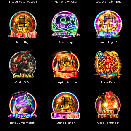
Treasures Of Aztec 2
Mahjong Wilds 3
Legacy of Olympus
Jump High
Rave Jump
Jump High 2
God of War
Jumping Mobile
Lucky Bats
Rave Jump mobile
Jump Higher
Good Fortune M