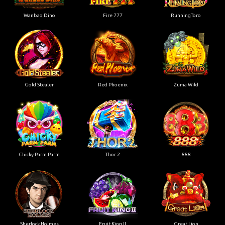
Wanbao Dino
Fire 777
RunningToro
Gold Stealer
Red Phoenix
Zuma Wild
Chicky Parm Parm
Thor 2
888
Sherlock Holmes
Fruit King II
Great Lion