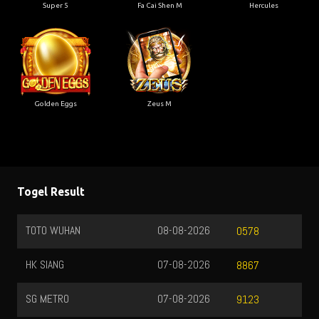
Super 5
Fa Cai Shen M
Hercules
Golden Eggs
Zeus M
Togel Result
TOTO WUHAN
08-08-2026
0578
HK SIANG
07-08-2026
8867
SG METRO
07-08-2026
9123