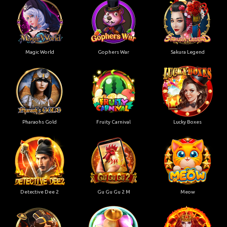
Magic World
Gophers War
Sakura Legend
Pharaohs Gold
Fruity Carnival
Lucky Boxes
Detective Dee 2
Gu Gu Gu 2 M
Meow