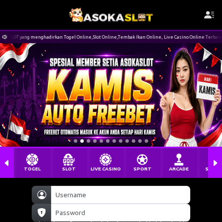
an Togel Online,Slot Online,Tembak Ikan Online, Live Casino Online Terbaik dan Terbesar Di Indones
TOGEL
SLOT
LIVE CASINO
SPORT
ARCADE
SABU