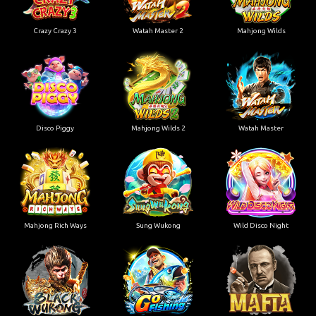
Crazy Crazy 3
Watah Master 2
Mahjong Wilds
Disco Piggy
Mahjong Wilds 2
Watah Master
Mahjong Rich Ways
Sung Wukong
Wild Disco Night