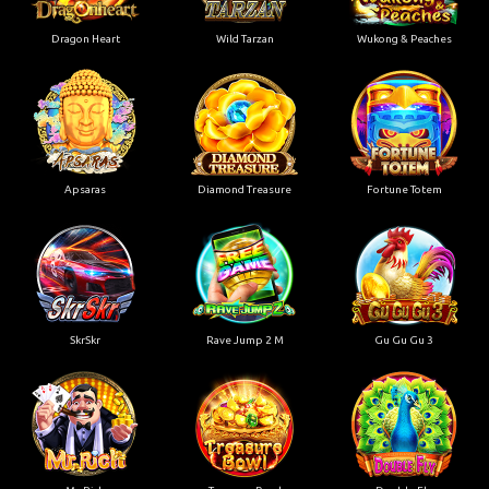
Dragon Heart
Wild Tarzan
Wukong & Peaches
Apsaras
Diamond Treasure
Fortune Totem
SkrSkr
Rave Jump 2 M
Gu Gu Gu 3