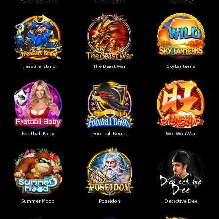
Treasure Island
The Beast War
Sky Lanterns
Football Baby
Football Boots
WonWonWon
Summer Mood
Poseidon
Detective Dee