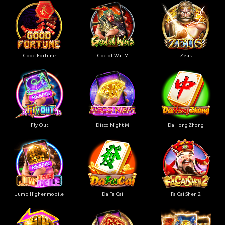
Good Fortune
God of War M
Zeus
Fly Out
Disco Night M
Da Hong Zhong
Jump Higher mobile
Da Fa Cai
Fa Cai Shen 2