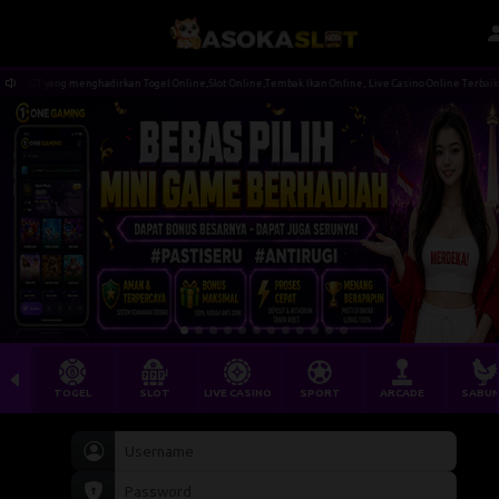
T yang menghadirkan Togel Online,Slot Online,Tembak Ikan Online, Live Casino Online Terbaik dan T
TOGEL
SLOT
LIVE CASINO
SPORT
ARCADE
SABU