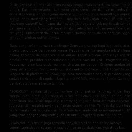
Di situs Asokaslot, anda akan merasakan pengalaman baru dalam bermain judi
online. Kami menyediakan tim yang benar-benar terlatih dalam melayani
anda atas semua kendala yang anda hadapi ketika anda mendaftar, ataupun
ketika anda memasang taruhan. Dapatkan pelayanan eksklusif dari tim
customer support kami yang akan selalu siap sedia untuk menjawab semua
pertanyaan anda. Situs
judi togel
ini akan selalu hadir 24 jam penuh dengan
tim yang sudah terlatih untuk melayani hobby anda dalam bermain togel
ataupun taruhan online lainnya.
Siapa yang belum pernah mendengar Zeus yang sering bagi-bagi petir, atau
incess yang cute dan penuh warna. Kedua nama itu mungkin adalah figur
paling terkenal di belantara
slot online
tanah air, dan keduanya adalah
produk dari provider slot terbesar di dunia saat ini yaitu Pragmatic Play.
Kedua game ini bisa anda mainkan di situs ini dengan ID
login asokaslot
yang sama dengan yang anda gunakan untuk memasang judi togel. Selain
Pragmatic di platform ini kakak juga bisa menemukan banyak provider yang
sudah tidak perlu di ragukan lagi seperti PGSoft, Habanero, Spade Gaming,
dan beberapa nama harum lainnya.
ASOKASLOT adalah situs
judi online
yang paling lengkap, anda bisa
menyalurkan birahi judi anda di situs ini. Selain judi togel online, dan
permainan slot, anda juga bisa memasang taruhan bola, bermain bacarrat,
roulette, dan masih banyak permainan casino lainnya. Tembak ikanpun bisa
anda mainkan di situs ini dan hebatnya lagi, anda cukup menggunakan ID
yang sama dengan yang anda gunakan untuk togel ataupun slot online.
Selain slot, di situs ini juga tersedia banyak jenis taruhan online lainnya
seperti sportsbook, casino, hingga permainan tembak ikan. Hebatnya lagi,