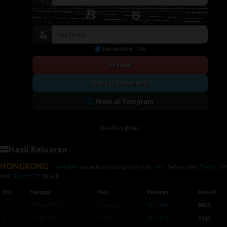
Remember Me
Masuk
Daftar Sekarang
Main di Telegram
Desktop
Wap
Hasil Keluaran
HONGKONG
Website:
www.hongkongpools.com
, Hari:
Setiap Hari
, Tutup:
22
WIB
, Result:
23:00 WIB
No
Tanggal
Hari
Pasaran
Result
1
15 Feb 2026
Minggu
HK - 126
8853
2
14 Feb 2026
Sabtu
HK - 125
7445