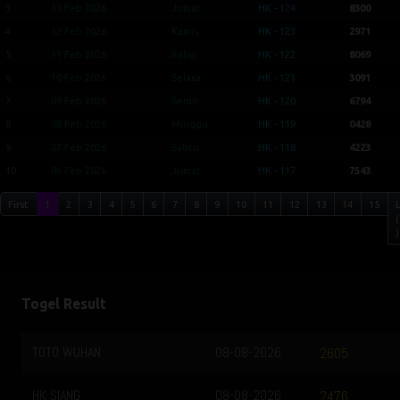
3
13 Feb 2026
Jumat
HK - 124
8300
4
12 Feb 2026
Kamis
HK - 123
2971
5
11 Feb 2026
Rabu
HK - 122
8069
6
10 Feb 2026
Selasa
HK - 121
3091
7
09 Feb 2026
Senin
HK - 120
6794
8
08 Feb 2026
Minggu
HK - 119
0428
9
07 Feb 2026
Sabtu
HK - 118
4223
10
06 Feb 2026
Jumat
HK - 117
7543
First
1
2
3
4
5
6
7
8
9
10
11
12
13
14
15
(
)
Togel Result
TOTO WUHAN
08-08-2026
2605
HK SIANG
08-08-2026
2476