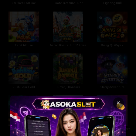
Cai Shen Fortune
Pirate Treasure Hunt
Fighting Bull
Cat & Mouse
Aztec: Bonus Hunt 2 Xmas
Xiang Qi Ways 2
Rush Hour Gold
Jumanji Bonanza
Starry Adventure
Phantom Multiplier
Kingyo Riches
Fish Prawn Crab Bonanza