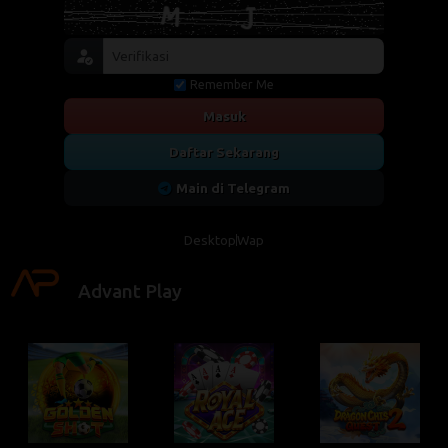
Remember Me
Masuk
Daftar Sekarang
Main di Telegram
Desktop
Wap
Advant Play