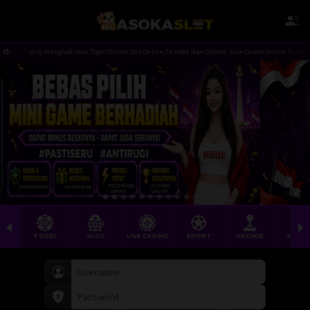
enghadirkan Togel Online,Slot Online,Tembak Ikan Online, Live Casino Online Terbaik dan Terbesar D
TOGEL
SLOT
LIVE CASINO
SPORT
ARCADE
SABU