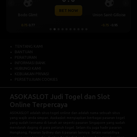
Previous
Next
BET NOW
Bodo Glimt
Union Saint-Gilloise
0.75
0.77
-0.75
-0.95
TENTANG KAMI
BANTUAN
PERATURAN
INFORMASI BANK
HUBUNGI KAMI
KEBIJAKAN PRIVASI
PERSETUJUAN COOKIES
ASOKASLOT Judi Togel dan Slot
Online Terpercaya
ASOKASLOT adalah situs togel online dan adalah nama sebuah situs
yang wajib anda simpan. Asokaslot menyiapkan berbagai pasaran togel
yang sudah ternama di tanah air seperti pasaran Singapore yang sudah
mendarah daging di para petaruh togel. Selain itu juga hadir pasaran
Hongkong, Pasaran Sydney dan 6 pasaran lainnya. Selain variatifnya