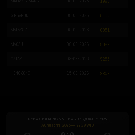
MALAYSIA SIANG
08-08-2026
1986
SINGAPORE
08-08-2026
5102
MALAYSIA
08-08-2026
6851
MACAU
08-08-2026
9097
QATAR
08-08-2026
5256
HONGKONG
15-02-2026
8853
UEFA CHAMPIONS LEAGUE QUALIFIERS
August 11, 2026 — 22:59 WIB
0 : 0