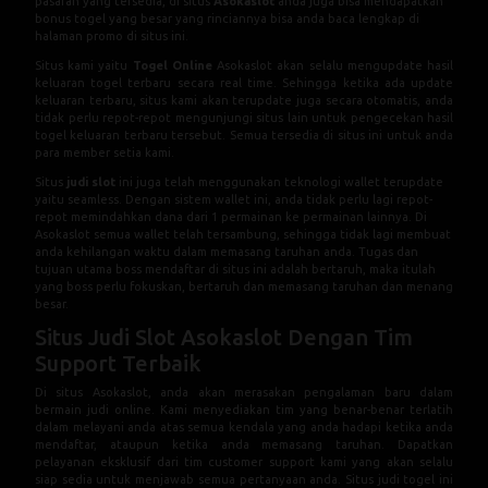
pasaran yang tersedia, di situs
Asokaslot
anda juga bisa mendapatkan
bonus togel yang besar yang rinciannya bisa anda baca lengkap di
halaman promo
di situs ini.
Situs kami yaitu
Togel Online
Asokaslot akan selalu mengupdate hasil
keluaran togel terbaru secara real time. Sehingga ketika ada update
keluaran terbaru, situs kami akan terupdate juga secara otomatis, anda
tidak perlu repot-repot mengunjungi situs lain untuk pengecekan hasil
togel keluaran terbaru tersebut. Semua tersedia di situs ini untuk anda
para member setia kami.
Situs
judi slot
ini juga telah menggunakan teknologi wallet terupdate
yaitu seamless. Dengan sistem wallet ini, anda tidak perlu lagi repot-
repot memindahkan dana dari 1 permainan ke permainan lainnya. Di
Asokaslot semua wallet telah tersambung, sehingga tidak lagi membuat
anda kehilangan waktu dalam memasang taruhan anda. Tugas dan
tujuan utama boss mendaftar di situs ini adalah bertaruh, maka itulah
yang boss perlu fokuskan, bertaruh dan memasang taruhan dan menang
besar.
Situs Judi Slot Asokaslot Dengan Tim
Support Terbaik
Di situs Asokaslot, anda akan merasakan pengalaman baru dalam
bermain judi online. Kami menyediakan tim yang benar-benar terlatih
dalam melayani anda atas semua kendala yang anda hadapi ketika anda
mendaftar, ataupun ketika anda memasang taruhan. Dapatkan
pelayanan eksklusif dari tim customer support kami yang akan selalu
siap sedia untuk menjawab semua pertanyaan anda. Situs
judi togel
ini