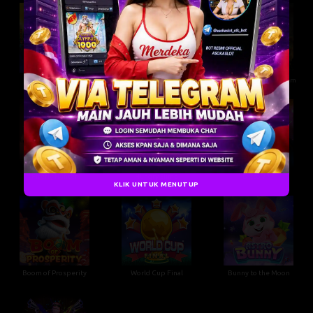
Ramakien Blessing
Football Fever
Maya: Elemental Totem
Firefly Hunter
Hungry Slime
Disco 777
KLIK UNTUK MENUTUP
Boom of Prosperity
World Cup Final
Bunny to the Moon