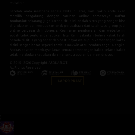
mutakhir.
Setelah anda membaca segala fakta di atas, kami yakin anda akan
memilih bergabung dengan taruhan online terpercaya.
Daftar
Asokaslot
sekarang juga karena situs ini adalah situs yang sangat bisa
di andalkan dan merupakan anak perusahaan dari salah satu group judi
online terbesar di Indonesia. Keamanan pembayaran dari website ini
sudah tidak perlu anda ragukan lagi. Kami yakinkan bahwa kakak telah
berada di situs yang tepat dan pasti bayar walaupun kemenangan kakak
disini sangat besar seperti tembus maxwin atau tembus togel 4 angka.
Asokaslot akan membayar lunas semua kemenangan kakak selama kakak
tidak melakukan kelicikan dan mengikuti aturan bermain di situs ini.
© 2015 - 2026 Copyright ASOKASLOT.
All Rights Reserved.
LAPOR PUSAT
1
1