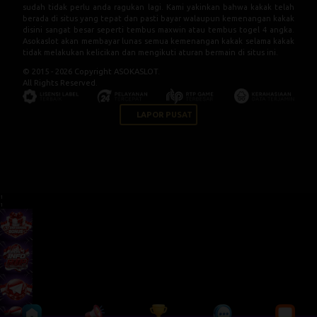
sudah tidak perlu anda ragukan lagi. Kami yakinkan bahwa kakak telah
berada di situs yang tepat dan pasti bayar walaupun kemenangan kakak
disini sangat besar seperti tembus maxwin atau tembus togel 4 angka.
Asokaslot akan membayar lunas semua kemenangan kakak selama kakak
tidak melakukan kelicikan dan mengikuti aturan bermain di situs ini.
© 2015 - 2026 Copyright ASOKASLOT.
All Rights Reserved.
LAPOR PUSAT
1
1