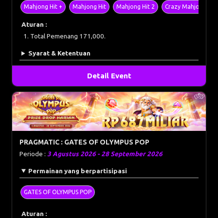
Mahjong Hit +
Mahjong Hit
Mahjong Hit 2
Crazy Mahjong
Aturan :
Total Pemenang 171,000.
Syarat & Ketentuan
Detail Event
PRAGMATIC : GATES OF OLYMPUS POP
Periode :
3 Agustus 2026 - 28 September 2026
Permainan yang berpartisipasi
GATES OF OLYMPUS POP
Aturan :